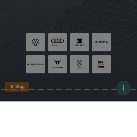
⏸ Stop
Aktuálne ponuky
Novinky & udalosti
Termín do servisu
NAŠE
SLUŽBY