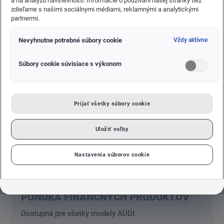
a na analýzu návštevnosti. Informácie o používaní našej stránky tiež
ZNAČKY
zdieľame s našimi sociálnymi médiami, reklamnými a analytickými
partnermi.
Nevyhnutne potrebné súbory cookie
Vždy aktívne
Súbory cookie súvisiace s výkonom
Prijať všetky súbory cookie
Uložiť voľby
Nastavenia súborov cookie
PONUKY & AKCIE
01.03.2026
PONUKA FINANČNÝCH PRODUKTOV
Dostupná pre všetky modely AUDI