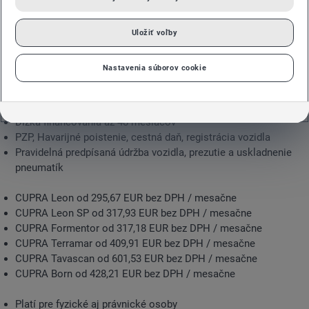
Uložiť voľby
Žiadne počiatočné náklady (bez akontácie) a fixné mesačné
splátky.
Nastavenia súborov cookie
Mesačná splátka už od 295,67 EUR bez DPH*
Ročný nájazd až do 10 000 km
Dĺžka financovania až 48 mesiacov
PZP, Havarijné poistenie, cestná daň, registrácia vozidla
Pravidelná predpísaná údržba vozidla, prezutie a uskladnenie
pneumatík
CUPRA Leon od 295,67 EUR bez DPH / mesačne
CUPRA Leon SP od 317,93 EUR bez DPH / mesačne
CUPRA Formentor od 317,18 EUR bez DPH / mesačne
CUPRA Terramar od 409,91 EUR bez DPH / mesačne
CUPRA Tavascan od 601,53 EUR bez DPH / mesačne
CUPRA Born od 428,21 EUR bez DPH / mesačne
Platí pre fyzické aj právnické osoby