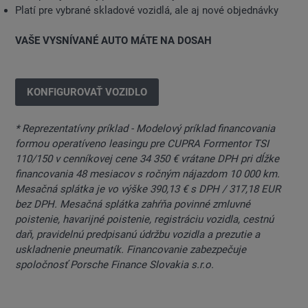
Platí pre vybrané skladové vozidlá, ale aj nové objednávky
VAŠE VYSNÍVANÉ AUTO MÁTE NA DOSAH
KONFIGUROVAŤ VOZIDLO
* Reprezentatívny príklad - Modelový príklad financovania
formou operatíveno leasingu pre CUPRA Formentor TSI
110/150 v cenníkovej cene 34 350 € vrátane DPH pri dĺžke
financovania 48 mesiacov s ročným nájazdom 10 000 km.
Mesačná splátka je vo výške 390,13 € s DPH / 317,18 EUR
bez DPH. Mesačná splátka zahŕňa povinné zmluvné
poistenie, havarijné poistenie, registráciu vozidla, cestnú
daň, pravidelnú predpisanú údržbu vozidla a prezutie a
uskladnenie pneumatík. Financovanie zabezpečuje
spoločnosť Porsche Finance Slovakia s.r.o.