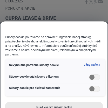
01.06.2025
PONUKY & AKCIE
CUPRA LEASE & DRIVE
Cestujte bezstarostne vždy s novým vozidlom
CUPRA na operatíny leasing CUPRA Lease & Drive
Súbory cookie používame na správne fungovanie našej stránky,
už od 295,67 EUR mesačne bez DPH, navyše bez
prispôsobenie obsahu a reklám, poskytovanie funkcií sociálnych médií
a na analýzu návštevnosti. Informácie o používaní našej stránky tiež
akontácie
zdieľame s našimi sociálnymi médiami, reklamnými a analytickými
partnermi.
Nevyhnutne potrebné súbory cookie
Vždy aktívne
Súbory cookie súvisiace s výkonom
Súbory cookie pre cieľové zameranie
Prijať všetky súbory cookie