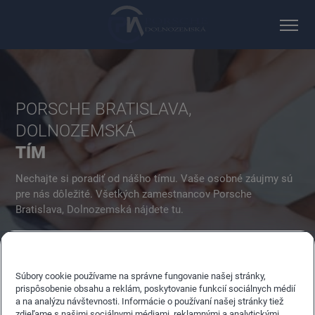
PORSCHE BRATISLAVA,
DOLNOZEMSKÁ
TÍM
Nechajte si poradiť od nášho tímu. Vaše osobné záujmy sú
pre nás dôležité. Všetkých zamestnancov Porsche
Bratislava, Dolnozemská nájdete tu.
Súbory cookie používame na správne fungovanie našej stránky,
prispôsobenie obsahu a reklám, poskytovanie funkcií sociálnych médií
a na analýzu návštevnosti. Informácie o používaní našej stránky tiež
zdieľame s našimi sociálnymi médiami, reklamnými a analytickými