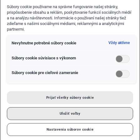
Súbory cookie používame na správne fungovanie našej stránky,
prispôsobenie obsahu a reklám, poskytovanie funkcií sociálnych médií
a na analýzu návštevnosti. Informácie o používaní našej stránky tiež
zdieľame s našimi sociálnymi médiami, reklamnými a analytickými
partnermi.
Tayron získal špičkové hodnotenie za vysokú celkovú
Nevyhnutne potrebné súbory cookie
Vždy aktívne
bezpečnosť
„Safety for All“: výsledky potvrdzujú vysoké nároky značky
Súbory cookie súvisiace s výkonom
Volkswagen vo všetkých testovaných oblastiach
Nové SUV má už v základnej verzii široké spektrum
Súbory cookie pre cieľové zameranie
asistenčných systémov na predchádzanie nehodám
Wolfsburg – Nový Volkswagen Tayron dosiahol v najnovších
testoch Euro NCAP vynikajúce výsledky a dostal najvyššie
Prijať všetky súbory cookie
hodnotenie 5 hviezdičiek. Tento výsledok dokumentuje
vysokú pasívnu bezpečnosť a vynikajúce bezpečnostné
Uložiť voľby
vybavenie nového modelu, ako aj veľkú pozornosť, ktorú
Volkswagen venuje bezpečnosti. Pod mottom „Safety for
All“ Volkswagen už desaťročia pracuje na inováciách, ktoré
Nastavenia súborov cookie
ďalej zvyšujú bezpečnosť – a to vo všetkých segmentoch