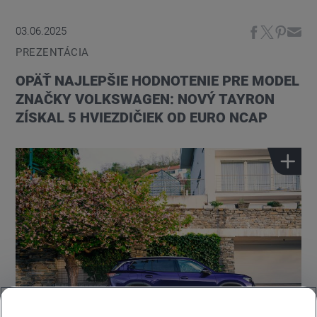
03.06.2025
PREZENTÁCIA
OPÄŤ NAJLEPŠIE HODNOTENIE PRE MODEL
ZNAČKY VOLKSWAGEN: NOVÝ TAYRON
ZÍSKAL 5 HVIEZDIČIEK OD EURO NCAP