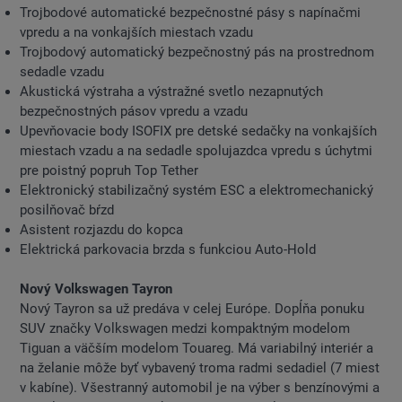
Trojbodové automatické bezpečnostné pásy s napínačmi
vpredu a na vonkajších miestach vzadu
Trojbodový automatický bezpečnostný pás na prostrednom
sedadle vzadu
Akustická výstraha a výstražné svetlo nezapnutých
bezpečnostných pásov vpredu a vzadu
Upevňovacie body ISOFIX pre detské sedačky na vonkajších
miestach vzadu a na sedadle spolujazdca vpredu s úchytmi
pre poistný popruh Top Tether
Elektronický stabilizačný systém ESC a elektromechanický
posilňovač bŕzd
Asistent rozjazdu do kopca
Elektrická parkovacia brzda s funkciou Auto-Hold
Nový Volkswagen Tayron
Nový Tayron sa už predáva v celej Európe. Dopĺňa ponuku
SUV značky Volkswagen medzi kompaktným modelom
Tiguan a väčším modelom Touareg. Má variabilný interiér a
na želanie môže byť vybavený troma radmi sedadiel (7 miest
v kabíne). Všestranný automobil je na výber s benzínovými a