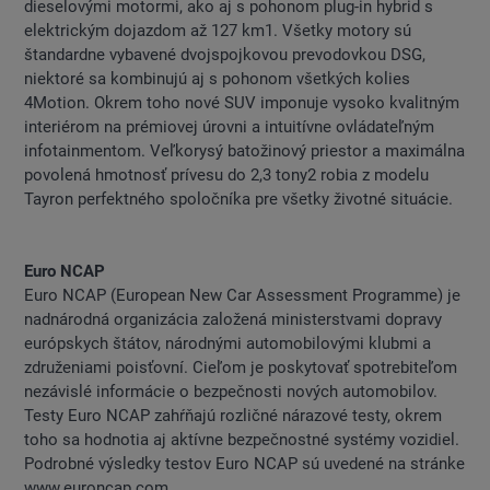
dieselovými motormi, ako aj s pohonom plug-in hybrid s
elektrickým dojazdom až 127 km1. Všetky motory sú
štandardne vybavené dvojspojkovou prevodovkou DSG,
niektoré sa kombinujú aj s pohonom všetkých kolies
4Motion. Okrem toho nové SUV imponuje vysoko kvalitným
interiérom na prémiovej úrovni a intuitívne ovládateľným
infotainmentom. Veľkorysý batožinový priestor a maximálna
povolená hmotnosť prívesu do 2,3 tony2 robia z modelu
Tayron perfektného spoločníka pre všetky životné situácie.
Euro NCAP
Euro NCAP (European New Car Assessment Programme) je
nadnárodná organizácia založená ministerstvami dopravy
európskych štátov, národnými automobilovými klubmi a
združeniami poisťovní. Cieľom je poskytovať spotrebiteľom
nezávislé informácie o bezpečnosti nových automobilov.
Testy Euro NCAP zahŕňajú rozličné nárazové testy, okrem
toho sa hodnotia aj aktívne bezpečnostné systémy vozidiel.
Podrobné výsledky testov Euro NCAP sú uvedené na stránke
www.euroncap.com.