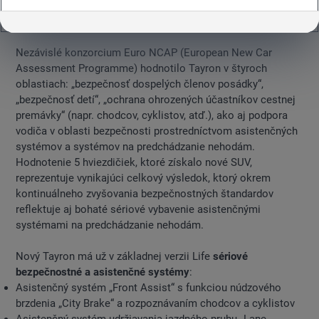
vozidiel, pre všetkých účastníkov cestnej premávky a vo
všetkých relevantných scenároch nehôd.
Nezávislé konzorcium Euro NCAP (European New Car
Assessment Programme) hodnotilo Tayron v štyroch
oblastiach: „bezpečnosť dospelých členov posádky“,
„bezpečnosť detí“, „ochrana ohrozených účastníkov cestnej
premávky“ (napr. chodcov, cyklistov, atď.), ako aj podpora
vodiča v oblasti bezpečnosti prostredníctvom asistenčných
systémov a systémov na predchádzanie nehodám.
Hodnotenie 5 hviezdičiek, ktoré získalo nové SUV,
reprezentuje vynikajúci celkový výsledok, ktorý okrem
kontinuálneho zvyšovania bezpečnostných štandardov
reflektuje aj bohaté sériové vybavenie asistenčnými
systémami na predchádzanie nehodám.
Nový Tayron má už v základnej verzii Life
sériové
bezpečnostné a asistenčné systémy
:
Asistenčný systém „Front Assist“ s funkciou núdzového
brzdenia „City Brake“ a rozpoznávaním chodcov a cyklistov