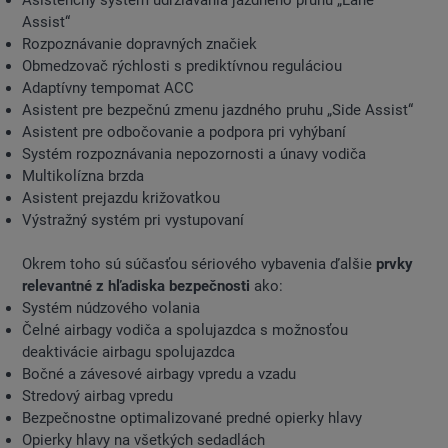
Asistenčný systém udržiavania jazdného pruhu „Lane
Assist“
Rozpoznávanie dopravných značiek
Obmedzovač rýchlosti s prediktívnou reguláciou
Adaptívny tempomat ACC
Asistent pre bezpečnú zmenu jazdného pruhu „Side Assist“
Asistent pre odbočovanie a podpora pri vyhýbaní
Systém rozpoznávania nepozornosti a únavy vodiča
Multikolízna brzda
Asistent prejazdu križovatkou
Výstražný systém pri vystupovaní
Okrem toho sú súčasťou sériového vybavenia ďalšie
prvky
relevantné z hľadiska bezpečnosti
ako:
Systém núdzového volania
Čelné airbagy vodiča a spolujazdca s možnosťou
deaktivácie airbagu spolujazdca
Bočné a závesové airbagy vpredu a vzadu
Stredový airbag vpredu
Bezpečnostne optimalizované predné opierky hlavy
Opierky hlavy na všetkých sedadlách