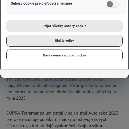
Súbory cookie pre cieľové zameranie
CUPRA Terramar sa dostal do užšieho výberu na ocenenie
Auto roka 2025
Prijať všetky súbory cookie
Nominácia je pokračovaním úspechu značky CUPRA, ktorý
nadviazal na úspechy modelov Formentor a Born, ktoré sa
dostali do finále v roku 2021
Uložiť voľby
Porotu súťaže Auto roka 2025 tvorí 60 významých
motoristických novinárov z 23 krajín Európy
Nastavenia súborov cookie
Celkový víťaz bude vyhlásený začiatkom roka 2025
Martorell, 15.11.2024.
- Cupra Terramar je hrdinom novej
éry. Športové SUV, ktoré posúva značku CUPRA do
najrýchlejšie rastúceho segment v Európe., bolo ocenené
umiestnením sa medzi siedmimi finalistami v súťaži Auto
roka 2025.
CUPRA Terramar sa umiestnil v boji o titul Auto roka 2025,
pretože rozširuje publikum značky a oslovuje nových
zákazníkov, ktorí hľadajú výnimočný dizajn a výkon.