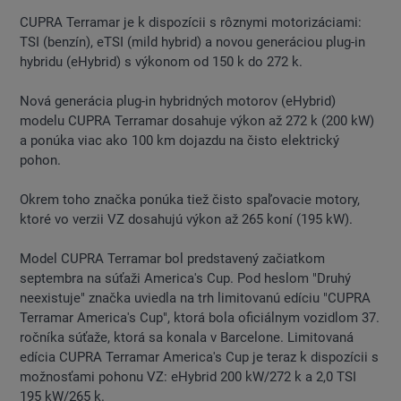
CUPRA Terramar je k dispozícii s rôznymi motorizáciami:
TSI (benzín), eTSI (mild hybrid) a novou generáciou plug-in
hybridu (eHybrid) s výkonom od 150 k do 272 k.
Nová generácia plug-in hybridných motorov (eHybrid)
modelu CUPRA Terramar dosahuje výkon až 272 k (200 kW)
a ponúka viac ako 100 km dojazdu na čisto elektrický
pohon.
Okrem toho značka ponúka tiež čisto spaľovacie motory,
ktoré vo verzii VZ dosahujú výkon až 265 koní (195 kW).
Model CUPRA Terramar bol predstavený začiatkom
septembra na súťaži America's Cup. Pod heslom "Druhý
neexistuje" značka uviedla na trh limitovanú edíciu "CUPRA
Terramar America's Cup", ktorá bola oficiálnym vozidlom 37.
ročníka súťaže, ktorá sa konala v Barcelone. Limitovaná
edícia CUPRA Terramar America's Cup je teraz k dispozícii s
možnosťami pohonu VZ: eHybrid 200 kW/272 k a 2,0 TSI
195 kW/265 k.