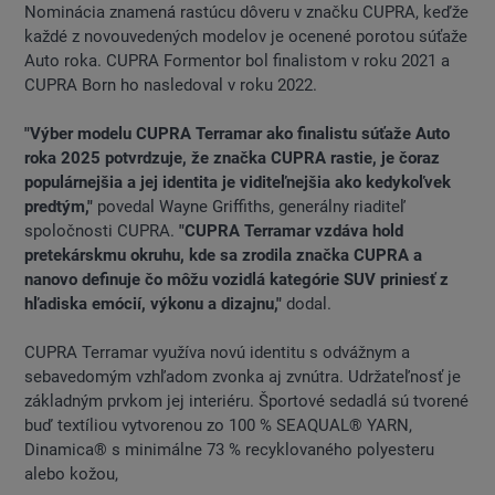
Nominácia znamená rastúcu dôveru v značku CUPRA, keďže
každé z novouvedených modelov je ocenené porotou súťaže
Auto roka. CUPRA Formentor bol finalistom v roku 2021 a
CUPRA Born ho nasledoval v roku 2022.
"Výber modelu CUPRA Terramar ako finalistu súťaže Auto
roka 2025 potvrdzuje, že značka CUPRA rastie, je čoraz
populárnejšia a jej identita je viditeľnejšia ako kedykoľvek
predtým,"
povedal Wayne Griffiths, generálny riaditeľ
spoločnosti CUPRA.
"CUPRA Terramar vzdáva hold
pretekárskmu okruhu, kde sa zrodila značka CUPRA a
nanovo definuje čo môžu vozidlá kategórie SUV priniesť z
hľadiska emócií, výkonu a dizajnu,"
dodal.
CUPRA Terramar využíva novú identitu s odvážnym a
sebavedomým vzhľadom zvonka aj zvnútra. Udržateľnosť je
základným prvkom jej interiéru. Športové sedadlá sú tvorené
buď textíliou vytvorenou zo 100 % SEAQUAL® YARN,
Dinamica® s minimálne 73 % recyklovaného polyesteru
alebo kožou,